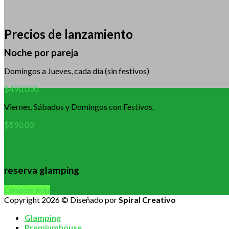
Precios de lanzamiento
Noche por pareja
Domingos a Jueves, cada día (sin festivos)
$490.000
Viernes, Sábados y Domingos con Festivos.
$590.00
reserva glamping
Conocer más
Copyright 2026 © Diseñado por
Spiral Creativo
Glamping
Premiumhouse