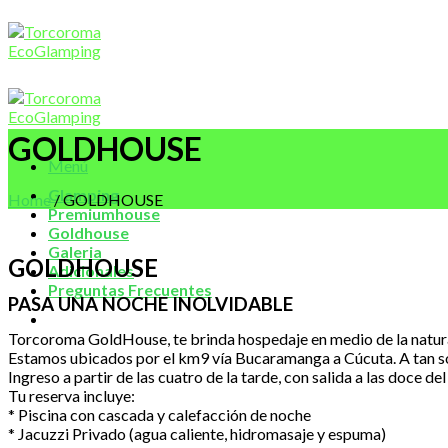
Saltar
al
contenido
GOLDHOUSE
Menú
Glamping
Home
/
GOLDHOUSE
Premiumhouse
Goldhouse
Galeria
GOLDHOUSE
Adicionales
Preguntas Frecuentes
PASA UNA NOCHE INOLVIDABLE
Torcoroma GoldHouse, te brinda hospedaje en medio de la naturalez
Estamos ubicados por el km9 vía Bucaramanga a Cúcuta. A tan 
Ingreso a partir de las cuatro de la tarde, con salida a las doce de
Tu reserva incluye:
* Piscina con cascada y calefacción de noche
* Jacuzzi Privado (agua caliente, hidromasaje y espuma)